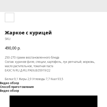
Жаркое с курицей
SKU:
490,00
р.
250-270 грамм восстановленного блюда
Состав: куриное филе, специи, картофель, лук репчатый, морковь,
масло растительное, томатная паста
ЕАЭС N RU Д-RU.РА06.В.05919/22
Белки 9,1 Жиры 2,9 Углеводы 7,7 Ккал 93,5
Видео обзор
Способ приготовления
Видео обзор